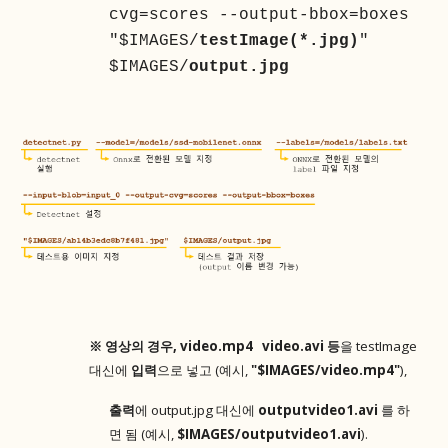
cvg=scores --output-bbox=boxes
"$IMAGES/
testImage(*.jpg)
"
$IMAGES/
output.jpg
※ 영상의 경우, video.mp4 video.avi 등
을 testImage
대신에
입력
으로 넣고 (예시,
"$IMAGES/video.mp4"
),
출력
에 output.jpg 대신에
outputvideo1.avi
를 하
면 됨 (예시,
$IMAGES/outputvideo1.avi
).