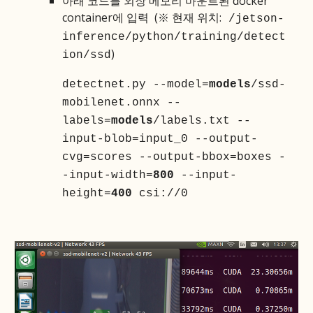
아래 코드를 외장 메모리 마운트된 docker
container에 입력
(※ 현재 위치:
/jetson-
inference/python/training/detect
)
ion/ssd
detectnet.py --model=
models
/ssd-
mobilenet.onnx --
labels=
models
/labels.txt --
input-blob=input_0 --output-
cvg=scores --output-bbox=boxes -
-input-width=
800
--input-
height=
400
csi://0