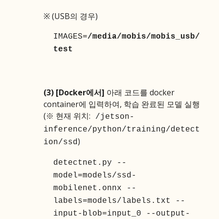
※
(USB의 경우)
IMAGES=
/media/mobis/mobis_usb/
test
(3)
[Docker에서]
아래 코드를 docker
container에 입력하여, 학습 완료된 모델 실행
(※
현재 위치:
/jetson-
inference/python/training/detect
)
ion/ssd
detectnet.py --
model=models/ssd-
mobilenet.onnx --
labels=models/labels.txt --
input-blob=input_0 --output-