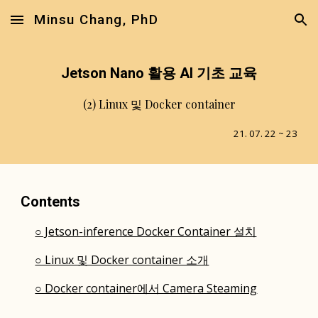
Minsu Chang, PhD
Skip to main content
Skip to navigation
Jetson Nano 활용 AI 기초 교육
(
2
)
Linux
및 Docker container
21. 07. 22 ~ 23
Contents
○ Jetson-inference Docker Container 설치
○ Linux 및 Docker container 소개
○ Docker container에서 Camera Steaming