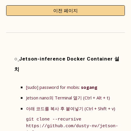
이전 페이지
○
Jetson-inference Docker Container 설
치
[sudo] password for mobis:
sogang
Jetson nano의 Terminal
열기 (Ctrl + Alt + t)
아래 코드를 복사 후 붙여넣기 (Ctrl + Shift + v)
git clone --recursive
https://github.com/dusty-nv/jetson-